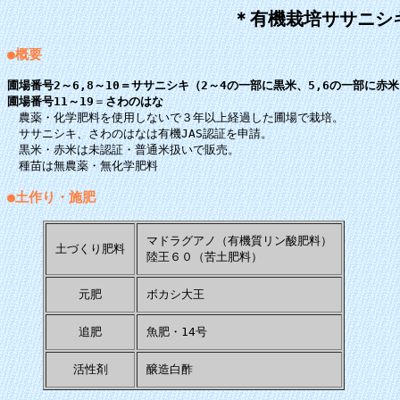
＊有機栽培ササニシ
●概要
圃場番号2～6,8～10＝ササニシキ（2～4の一部に黒米、5,6の一部に赤
圃場番号11～19
＝
さわのはな
農薬・化学肥料を使用しないで３年以上経過した圃場で栽培。
ササニシキ、さわのはなは有機JAS認証を申請。
黒米・赤米は未認証・普通米扱いで販売。
種苗は無農薬・無化学肥料
●土作り・施肥
マドラグアノ（有機質リン酸肥料）
土づくり肥料
陸王６０（苦土肥料）
元肥
ボカシ大王
追肥
魚肥・14号
活性剤
醸造白酢