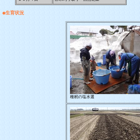
●生育状況
種籾の塩水選