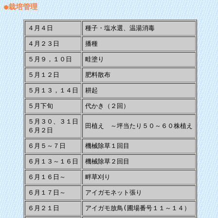
●栽培管理
４月４日
種子・塩水選、温湯消毒
４月２３日
播種
５月９，１０日
畦塗り
５月１２日
肥料散布
５月１３，１４日
耕起
５月下旬
代かき（２回）
５月３０、３１日
田植え ～坪当たり５０～６０株植え
６月２日
６月５～７日
機械除草１回目
６月１３～１６日
機械除草２回目
６月１６日～
畔草刈り
６月１７日～
アイガモネット張り
６月２１日
アイガモ放鳥(圃場番号１１～１４）