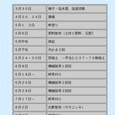
３月３０日
種子・塩水選、温湯消毒
４月２０、２４日
播種
５月１、２日
畔塗り
５月６日
肥料散布（土作り肥料、元肥)
５月中旬
耕起
５月下旬
代かき２回
５月２４～３０日
田植え ～坪当たり３７～７０株植え
６月８日
機械除草１回目
６月１８日～
畔草刈り
６月２０日
機械除草２回目
６月２８日
機械除草３回目
７月１７日～
畔草刈り
８月２日
白酢散布（ササニシキ）