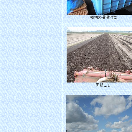
種籾の温湯消毒
田起こし