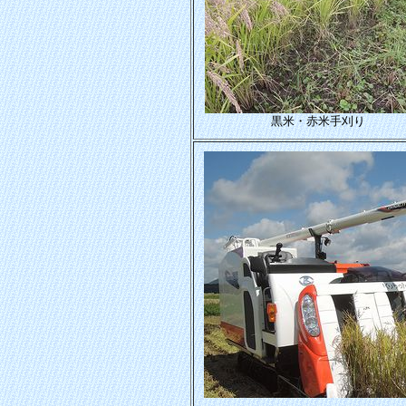
黒米・赤米手刈り