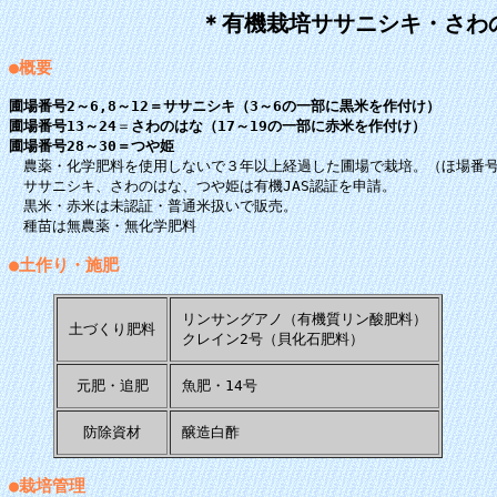
＊有機栽培ササニシキ・さわ
●概要
圃場番号2～6,8～12＝ササニシキ（3～6の一部に黒米を作付け）
圃場番号13～24
＝
さわのはな（17～19の一部に赤米を作付け）
圃場番号28～30＝つや姫
農薬・化学肥料を使用しないで３年以上経過した圃場で栽培。（ほ場番号2
ササニシキ、さわのはな、つや姫は有機JAS認証を申請。
黒米・赤米は未認証・普通米扱いで販売。
種苗は無農薬・無化学肥料
●土作り・施肥
リンサングアノ（有機質リン酸肥料）
土づくり肥料
クレイン2号（貝化石肥料）
元肥・追肥
魚肥・14号
防除資材
醸造白酢
●栽培管理