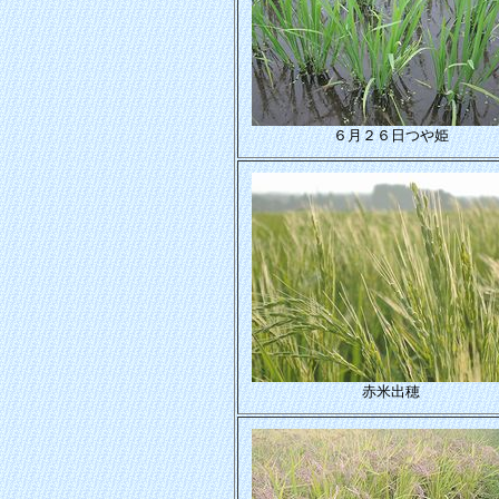
６月２６日つや姫
赤米出穂