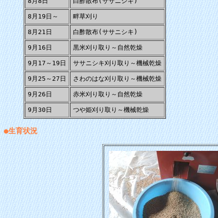
8月8日
白酢散布(ササニシキ)
8月19日～
畔草刈り
8月21日
白酢散布(ササニシキ)
9月16日
黒米刈り取り～自然乾燥
9月17～19日
ササニシキ刈り取り～機械乾燥
9月25～27日
さわのはな刈り取り～機械乾燥
9月26日
赤米刈り取り～自然乾燥
9月30日
つや姫刈り取り～機械乾燥
●生育状況