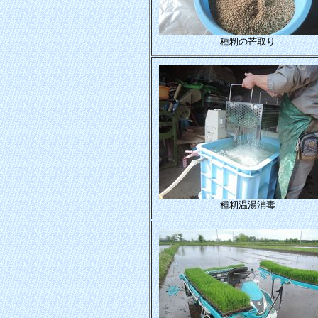
種籾の芒取り
種籾温湯消毒