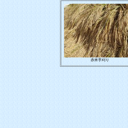
赤米手刈り