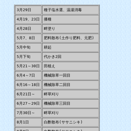
3月29日
種子塩水選、温湯消毒
4月19、23日
播種
4月28日
畔塗り
5月7、8日
肥料散布(土作り肥料、元肥)
5月中旬
耕起
5月下旬
代かき2回
5月21～30日
田植え
6月4～7日
機械除草一回目
6月16～18日
機械除草二回目
6月21日～
畔草刈り
6月27～29日
機械除草三回目
7月30日～
畔草刈り
8月1日
白酢散布(ササニシキ)