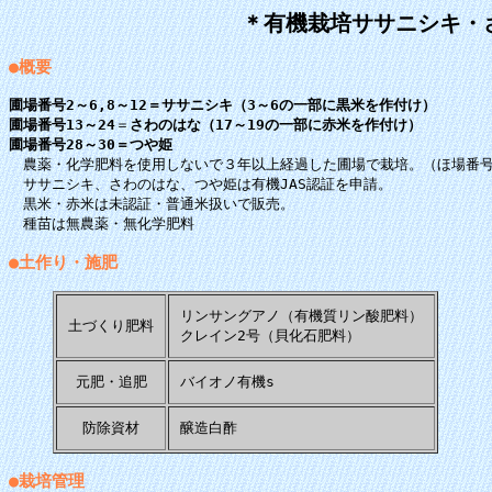
＊有機栽培ササニシキ・
●概要
圃場番号2～6,8～12＝ササニシキ（3～6の一部に黒米を作付け）
圃場番号13～24
＝
さわのはな（17～19の一部に赤米を作付け）
圃場番号28～30＝つや姫
農薬・化学肥料を使用しないで３年以上経過した圃場で栽培。（ほ場番号2
ササニシキ、さわのはな、つや姫は有機JAS認証を申請。
黒米・赤米は未認証・普通米扱いで販売。
種苗は無農薬・無化学肥料
●土作り・施肥
リンサングアノ（有機質リン酸肥料）
土づくり肥料
クレイン2号（貝化石肥料）
元肥・追肥
バイオノ有機s
防除資材
醸造白酢
●栽培管理