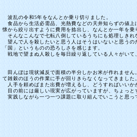
波乱の令和5年をなんとか乗り切りました。
食品から生活必需品、光熱費などの天井知らずの値上げ
懐から絞り出すように費用を捻出し、なんとか一年を乗
そんなこんなで七転八倒しているうちにも処理しきれな
望んで人を殺したいと思う人はそうはいないと思うのだ
「国」というものの恐ろしさを感じます。
戦地で望まぬ人殺しを毎日繰り返している人々がいて、
田んぼは現状減反で面積の半分しかお米が作れません。
て雑穀のほうの作業に手が回りきらなくなってきました
人手を頼めばまた出費が増えるし、どうすればいいか
目の前には厳しい現実が広がっていますが、ちょっと
実践しながら一つ一つ課題に取り組んでいこうと思っ