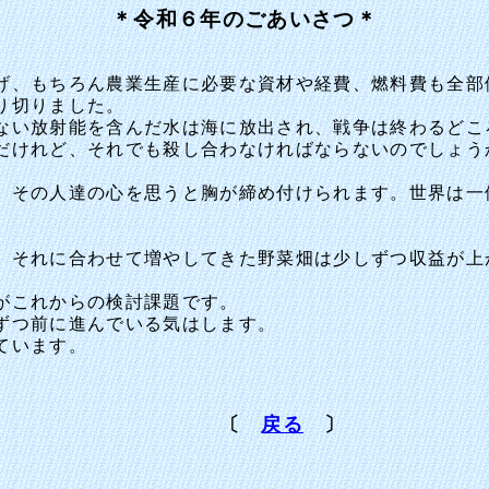
＊令和６年のごあいさつ＊
、もちろん農業生産に必要な資材や経費、燃料費も全部
り切りました。
い放射能を含んだ水は海に放出され、戦争は終わるどこ
けれど、それでも殺し合わなければならないのでしょう
その人達の心を思うと胸が締め付けられます。世界は一
それに合わせて増やしてきた野菜畑は少しずつ収益が上
。
がこれからの検討課題です。
ずつ前に進んでいる気はします。
ています。
〔
戻る
〕