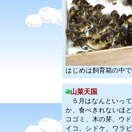
はじめは飼育箱の中で
山菜天国
５月はなんといって
か、食べきれないほ
コゴミ、木の芽、ウ
イコ、シドケ、ワラ