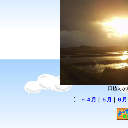
田植えが
〔
～４月
｜
５月
｜
６月